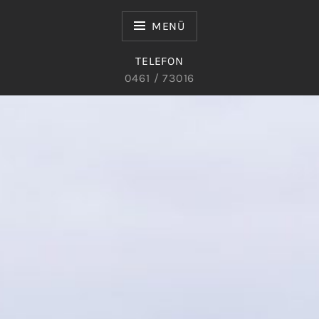
Zum
Inhalt
MENÜ
springen
TELEFON
0461 / 73016