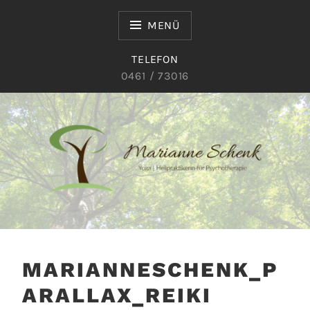
Zum
Inhalt
MENÜ
springen
TELEFON
0461 / 73016
Yoga | Heilpraktikerin für Psychotherapie
MARIANNE SCHENK
MARIANNESCHENK_P
ARALLAX_REIKI